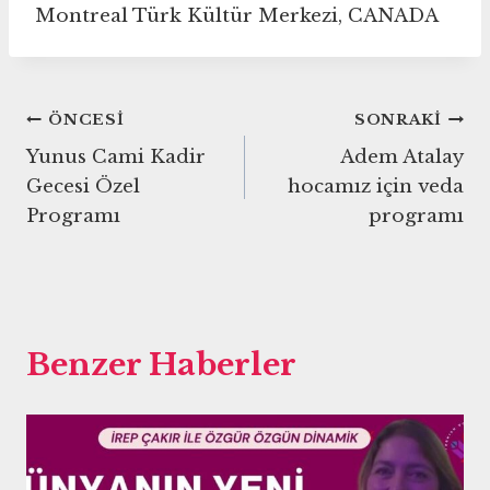
Montreal Türk Kültür Merkezi, CANADA
Yazı
ÖNCESI
SONRAKI
Yunus Cami Kadir
Adem Atalay
gezinmesi
Gecesi Özel
hocamız için veda
Programı
programı
Benzer Haberler