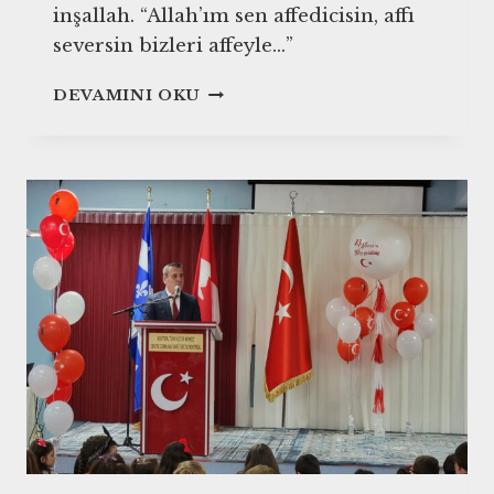
inşallah. “Allah’ım sen affedicisin, affı
seversin bizleri affeyle…”
YUNUS
DEVAMINI OKU
CAMI
KADIR
GECESI
ÖZEL
PROGRAMI