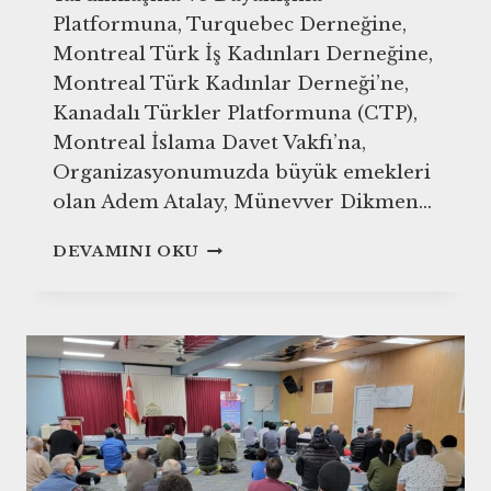
Platformuna, Turquebec Derneğine,
Montreal Türk İş Kadınları Derneğine,
Montreal Türk Kadınlar Derneği’ne,
Kanadalı Türkler Platformuna (CTP),
Montreal İslama Davet Vakfı’na,
Organizasyonumuzda büyük emekleri
olan Adem Atalay, Münevver Dikmen…
23
DEVAMINI OKU
NISAN
ULUSAL
EGEMENLIK
VE
ÇOCUK
BAYRAMI
PROGRAMI